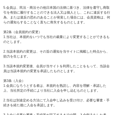
5.会員は、民法・商法その他日本国の法律に基づき、法律を遵守し商取
引を有効に履行することのできる法人又は個人とし、これに違反する行
為、または違反の恐れのあることが発覚した場合には、会員資格は、何
らの通知もすることなく直ちに喪失するものとします。
第2条（会員規約の変更）
1.当社は、本規約をいつでも当社の裁量により変更することができるも
のとします。
2.当該本規約の変更は、その旨の通知を当サイトに掲載した時点から、
効力を生じます。
3.当該本規約変更後、会員が当サイトを利用したことをもって、当該会
員は当該本規約の変更を承認したものとします。
第3条（入会）
1.会員になろうとする者は、本規約を熟読し、内容を理解・承認した
上、当社所定の手続により当社に入会を申し込むものとします。
2.当社は別途定める方法にて入会申し込みを受け付け、必要な審査・手
続きを経た後に入会を承認します。
3.入会に必要な審査・手続等が完了するまでの間、入会申込をした者