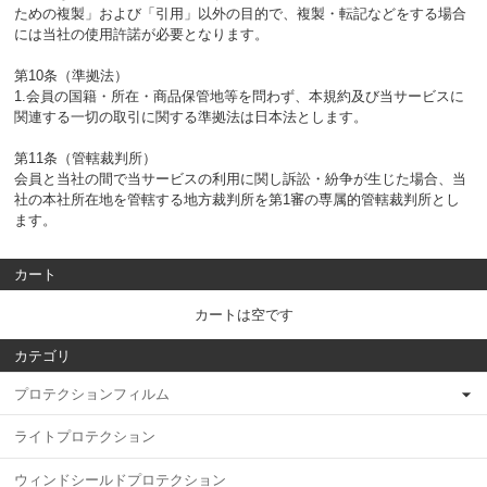
ための複製」および「引用」以外の目的で、複製・転記などをする場合
には当社の使用許諾が必要となります。
第10条（準拠法）
1.会員の国籍・所在・商品保管地等を問わず、本規約及び当サービスに
関連する一切の取引に関する準拠法は日本法とします。
第11条（管轄裁判所）
会員と当社の間で当サービスの利用に関し訴訟・紛争が生じた場合、当
社の本社所在地を管轄する地方裁判所を第1審の専属的管轄裁判所とし
ます。
カート
カートは空です
カテゴリ
プロテクションフィルム
ライトプロテクション
ウィンドシールドプロテクション