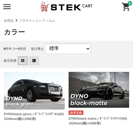
0
全商品
プロテクションフィルム
カラー
8
件中 1〜8件目
並び替え
表示切替
DYNOblack-gloss／ﾀﾞｲﾉﾌﾞﾗｯｸｸﾞﾛｽ(60)
DYNOblack-matte／ﾀﾞｲﾉﾌﾞﾗｯｸﾏｯﾄ(60)
1524mm(幅)×15M(巻)
1524mm(幅)×15M(巻)