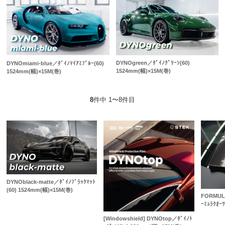
DYNOgreen／ﾀﾞｲﾉｸﾞﾘｰﾝ(60)
DYNOmiami-blue／ﾀﾞｲﾉﾏｲｱﾐﾌﾞﾙｰ(60)
1524mm(幅)×15M(巻)
1524mm(幅)×15M(巻)
8
件中 1〜8件目
DYNOblack-matte／ﾀﾞｲﾉﾌﾞﾗｯｸﾏｯﾄ
(60) 1524mm(幅)×15M(巻)
FORMULA
ｰﾐｭﾗｸｵｰﾂ
[Windowshield] DYNOtop／ﾀﾞｲﾉﾄ