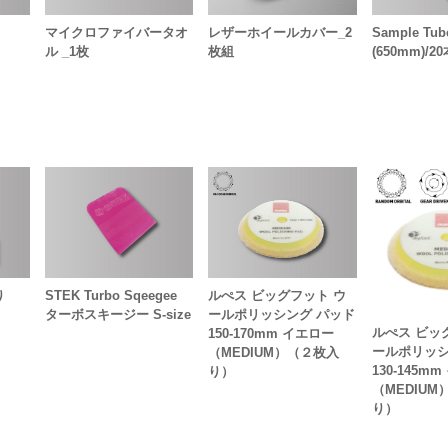
マイクロファイバータオ
レザーホイールカバー_2
Sample Tub
ル _1枚
枚組
(650mm)/
り
STEK Turbo Sqeegee
ルぺス ビッグフット ウ
ターボスキージー S-size
ールポリッシング パッド
ルぺス ビッ
150-170mm イエロー
ールポリッシ
（MEDIUM）（２枚入
130-145m
り）
（MEDIU
り）