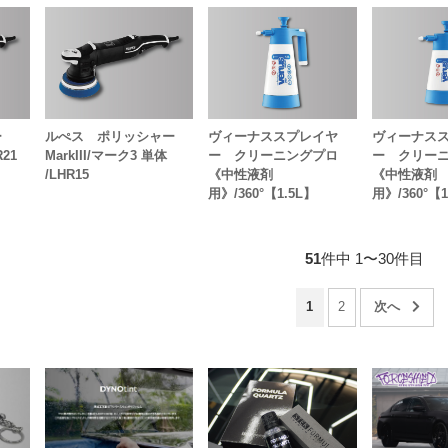
ャー
ルぺス ポリッシャー
ヴィーナススプレイヤ
ヴィーナス
R21
MarkIII/マーク3 単体
ー クリーニングプロ
ー クリー
/LHR15
《中性液剤
《中性液剤
用》/360°【1.5L】
用》/360°【
51
件中 1〜30件目
1
2