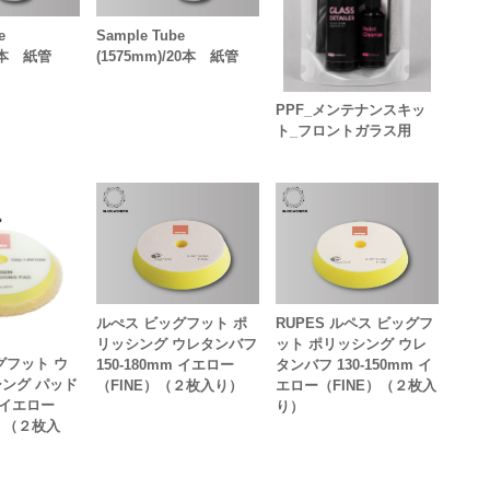
e
Sample Tube
20本 紙管
(1575mm)/20本 紙管
PPF_メンテナンスキッ
ト_フロントガラス用
ルぺス ビッグフット ポ
RUPES ルペス ビッグフ
リッシング ウレタンバフ
ット ポリッシング ウレ
グフット ウ
150-180mm イエロー
タンバフ 130-150mm イ
ング パッド
（FINE）（２枚入り）
エロー（FINE）（２枚入
m イエロー
り）
M）（２枚入