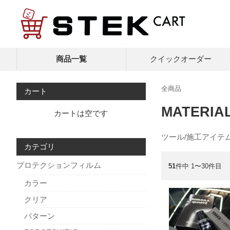
商品一覧
クイック
オーダー
全商品
カート
MATERIA
カートは空です
ツール/施工アイテ
カテゴリ
プロテクションフィルム
51
件中 1〜30件目
カラー
クリア
パターン