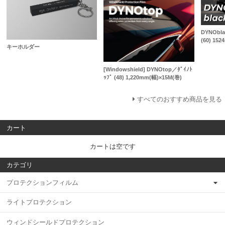
DYNObla
(60) 15
キーホルダー
[Windowshield] DYNOtop／ﾀﾞｲﾉﾄ
ｯﾌﾟ (48) 1,220mm(幅)×15M(巻)
すべてのおすすめ商品を見る
カート
カートは空です
カテゴリ
プロテクションフィルム
ライトプロテクション
ウィンドシールドプロテクション