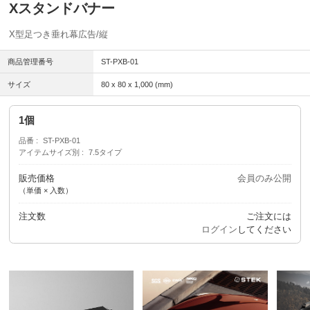
Xスタンドバナー
X型足つき垂れ幕広告/縦
商品管理番号
ST-PXB-01
サイズ
80 x 80 x 1,000 (mm)
1個
品番
ST-PXB-01
アイテムサイズ別
7.5タイプ
販売価格
会員のみ公開
（単価 × 入数）
注文数
ご注文には
ログイン
してください