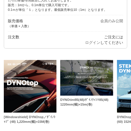
たりの単価/専用紙管に入れてお送りします。
販売：1mから、0.1m単位で購入可能です。
0.1ｍが単位「１」となります。最低販売単位10（1m）となります。
販売価格
会員のみ公開
（単価 × 入数）
注文数
ご注文には
ログイン
してください
DYNOtint85(48)/ﾀﾞｲﾉﾃｨﾝﾄ85(48)
1220mm(幅)×15m(巻)
[Windowshield] DYNOtop／ﾀﾞｲﾉﾄ
DYNOtop-
ｯﾌﾟ (48) 1,220mm(幅)×15M(巻)
(60) 15