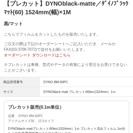
【プレカット】DYNOblack-matte／ﾀﾞｲﾉﾌﾞﾗｯｸ
ﾏｯﾄ(60) 1524mm(幅)×1M
黒/マット
こちらでフィルムをカットしたものを販売いたします。
ご注文の際は下記のオーダーシートへご記入いただき、メールか
FAX(03-3708-7072)で送付をお願いいたします。
オーダーシート ダウンロードはこちら
※プレカットは車種、型式やデータの有無により受注をお受けできない
ことがございます。
商品管理番号
DYNO-BM-60PC
サイズ
DYNOblack-matt プレカット/60inc(1524mm）1ｍ
プレカット販売(0.1m単位）
品番
DYNO-BM-60PC
アイテムサイズ別
12.5タイプ
DYNOblack-mattプレカット/60inc(1524mm）1ｍ プレカット済みフィルム 1m当