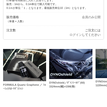
の単価/専用紙管に入れてお送りします。
販売：1mから、0.1m単位で購入可能です。
0.1ｍが単位「１」となります。最低販売単位10（1m）となります。
販売価格
会員のみ公開
（単価 × 入数）
注文数
ご注文には
ログイン
してください
DYNOtint
DYNOshield／ﾀﾞｲﾉｼｰﾙﾄﾞ(60)
FORMULA Quartz Graphene ／ ﾌｫ
1220mm(
1524mm(幅)×15M(巻)
ｰﾐｭﾗｸｵｰﾂｸﾞﾗﾌｪﾝ