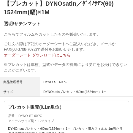
【プレカット】DYNOsatin／ﾀﾞｲﾉｻﾃﾝ(60)
1524mm(幅)×1M
透明/サテンマット
こちらでフィルムをカットしたものを販売いたします。
ご注文の際は下記のオーダーシートへご記入いただき、メールか
FAX(03-3708-7072)で送付をお願いいたします。
オーダーシート ダウンロードはこちら
※プレカットは車種、型式やデータの有無により受注をお受けできない
ことがございます。
商品管理番号
DYNO-ST-60PC
サイズ
DYNOsatinプレカット/60inc(1524mm）1ｍ
プレカット販売(0.1m単位）
品番
DYNO-ST-60PC
アイテムサイズ別
12.5タイプ
DYNOmattプレカット/60inc(1524mm）1ｍ プレカット済みフィルム 1m当たり