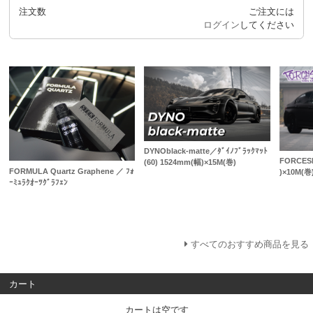
注文数
ご注文には
ログイン
してください
DYNOblack-matte／ﾀﾞｲﾉﾌﾞﾗｯｸﾏｯﾄ
FORCESH
(60) 1524mm(幅)×15M(巻)
FORMULA Quartz Graphene ／ ﾌｫ
)×10M(巻
ｰﾐｭﾗｸｵｰﾂｸﾞﾗﾌｪﾝ
すべてのおすすめ商品を見る
カート
カートは空です