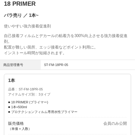
18 PRIMER
バラ売り ／ 1本~
使いやすい強力接着促進剤
自己接着フィルムとデカールの粘着力を300%向上させる強力接着促進
剤。
配置が難しい箇所、エッジ接着などポイント利用に。
インストール時間が短縮されます。
商品管理番号
ST-FM-18PR-05
1本
品番
ST-FM-18PR-05
アイテムサイズ別
3タイプ
■ 18 PRIMER (プライマー)
■ 1本=500ml
■ プロテクションフィルム専用水性プライマー
販売価格
会員のみ公開
（単価 × 入数）