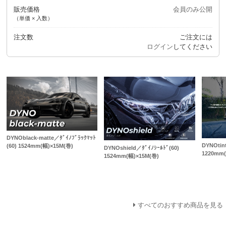
販売価格
会員のみ公開
（単価 × 入数）
注文数
ご注文には
ログイン
してください
DYNOblack-matte／ﾀﾞｲﾉﾌﾞﾗｯｸﾏｯﾄ
DYNOtint
(60) 1524mm(幅)×15M(巻)
DYNOshield／ﾀﾞｲﾉｼｰﾙﾄﾞ(60)
1220mm(
1524mm(幅)×15M(巻)
すべてのおすすめ商品を見る