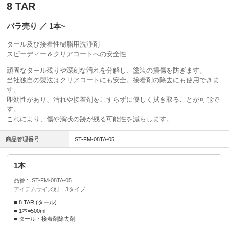
8 TAR
バラ売り ／ 1本~
タール及び接着性樹脂用洗浄剤
スピーディー＆クリアコートへの安全性
頑固なタール残りや深刻な汚れを分解し、塗装の損傷を防ぎます。
当社独自の製法はクリアコートにも安全。接着剤の除去にも使用できま
す。
即効性があり、汚れや接着剤をこすらずに優しく拭き取ることが可能で
す。
これにより、傷や渦状の跡が残る可能性を減らします。
商品管理番号
ST-FM-08TA-05
1本
品番
ST-FM-08TA-05
アイテムサイズ別
3タイプ
■ 8 TAR (タール)
■ 1本=500ml
■ タール・接着剤除去剤