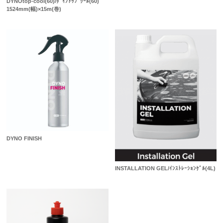
DYNOtop-cool(60)/ﾀﾞｲﾉﾄｯﾌﾟｸｰﾙ(60)
1524mm(幅)×15m(巻)
DYNO FINISH
INSTALLATION GEL/ｲﾝｽﾄﾚｰｼｮﾝｹﾞﾙ(4L)