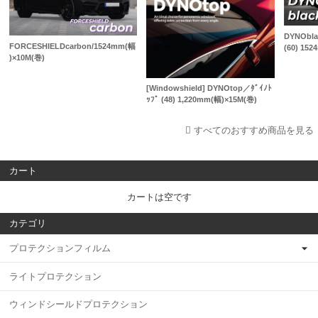
DYNObla
FORCESHIELDcarbon/1524mm(幅
(60) 15
)×10M(巻)
[Windowshield] DYNOtop／ﾀﾞｲﾉﾄ
ｯﾌﾟ (48) 1,220mm(幅)×15M(巻)
すべてのおすすめ商品を見る
カート
カートは空です
カテゴリ
プロテクションフィルム
ライトプロテクション
ウィンドシールドプロテクション