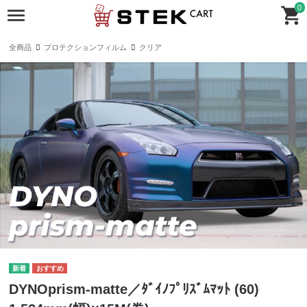
0
全商品
プロテクションフィルム
クリア
DYNOprism-matte／ﾀﾞｲﾉﾌﾟﾘｽﾞﾑﾏｯﾄ (60)