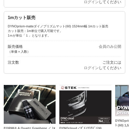
ログイン
してください
1mカット販売
DYNOprism-matteダイノプリズムマット(60) 1524mm幅 1mカット販売
カット販売：1m単位で購入可能です。
1ｍが単位「１」となります。
販売価格
会員のみ公開
（単価 × 入数）
注文数
ご注文には
ログイン
してください
DYNOpri
ﾄ (60) 1
FORMULA Quartz Graphene ／ ﾌｫ
DYNOcloud／ﾀﾞｲﾉｸﾗｳﾄﾞ(24)