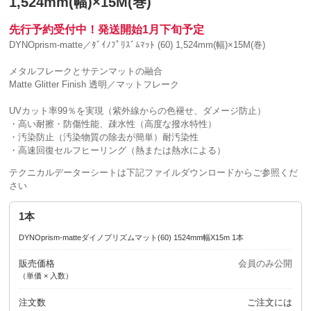
1,524mm(幅)×15M(巻)
先行予約受付中！発送開始1月下旬予定
DYNOprism-matte／ﾀﾞｲﾉﾌﾟﾘｽﾞﾑﾏｯﾄ (60) 1,524mm(幅)×15M(巻)
メタルフレークとサテンマットの融合
Matte Glitter Finish 透明／マットフレーク
UVカット率99％を実現（紫外線からの色褪せ、ダメージ防止）
・高い耐擦・防傷性能、疎水性（高度な撥水特性）
・汚染防止（汚染物質の除去が簡単）耐汚染性
・高速回復セルフヒーリング（熱または熱水による）
テクニカルデーターシートは下記ファイルダウンロードからご参照くだ
さい
1本
DYNOprism-matteダイノプリズムマット(60) 1524mm幅X15m 1本
販売価格
会員のみ公開
（単価 × 入数）
注文数
ご注文には