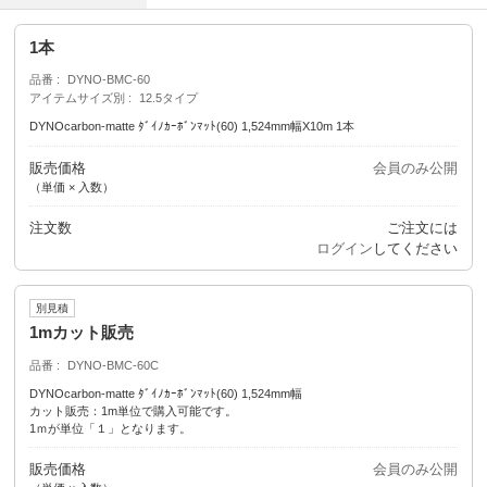
1本
品番
DYNO-BMC-60
アイテムサイズ別
12.5タイプ
DYNOcarbon-matte ﾀﾞｲﾉｶｰﾎﾞﾝﾏｯﾄ(60) 1,524mm幅X10m 1本
販売価格
会員のみ公開
（単価 × 入数）
注文数
ご注文には
ログイン
してください
別見積
1mカット販売
品番
DYNO-BMC-60C
DYNOcarbon-matte ﾀﾞｲﾉｶｰﾎﾞﾝﾏｯﾄ(60) 1,524mm幅
カット販売：1m単位で購入可能です。
1ｍが単位「１」となります。
販売価格
会員のみ公開