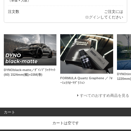
（単価 × 入数）
注文数
ご注文には
ログイン
してください
DYNOblack-matte／ﾀﾞｲﾉﾌﾞﾗｯｸﾏｯﾄ
DYNOtint
(60) 1524mm(幅)×15M(巻)
FORMULA Quartz Graphene ／ ﾌｫ
1220mm(
ｰﾐｭﾗｸｵｰﾂｸﾞﾗﾌｪﾝ
すべてのおすすめ商品を見る
カート
カートは空です