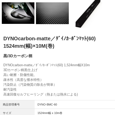
DYNOcarbon-matte／ﾀﾞｲﾉｶｰﾎﾞﾝﾏｯﾄ(60)
1524mm(幅)×10M(巻)
黒/3Dカーボン柄
DYNOcarbon-matte／ﾀﾞｲﾉｶｰﾎﾞﾝﾏｯﾄ(60) 1,524mm幅X10m
3Dカーボン柄黒仕上げ
高い耐擦・防傷性能。
疎水性（高度な撥水特性）
汚染防止（汚染物質の除去が簡単）
耐汚染性
高速回復セルフヒーリング（熱または熱水による)
商品管理番号
DYNO-BMC-60
サイズ
1524mm幅 x 10m巻