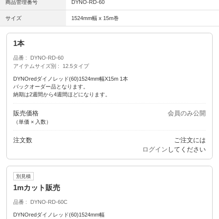
商品管理番号
DYNO-RD-60
サイズ
1524mm幅 x 15m巻
1本
品番
DYNO-RD-60
アイテムサイズ別
12.5タイプ
DYNOredダイノレッド(60)1524mm幅X15m 1本
バックオーダー品となります。
納期は2週間から4週間ほどになります。
販売価格
会員のみ公開
（単価 × 入数）
注文数
ご注文には
ログイン
してください
別見積
1mカット販売
品番
DYNO-RD-60C
DYNOredダイノレッド(60)1524mm幅