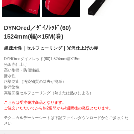
DYNOred／ﾀﾞｲﾉﾚｯﾄﾞ(60)
1524mm(幅)×15M(巻)
超疎水性｜セルフヒーリング｜光沢仕上げの赤
DYNOredダイノレッド(60)1,524mm幅X15m
光沢赤仕上げ
高い耐擦・防傷性能。
撥水性
汚染防止（汚染物質の除去が簡単）
耐汚染性
高速回復セルフヒーリング（熱または熱水による）
こちらは受注発注商品となります。
ご注文いただいてから約2週間から4週間後の発送となります。
テクニカルデーターシートは下記ファイルダウンロードからご参照くだ
さい