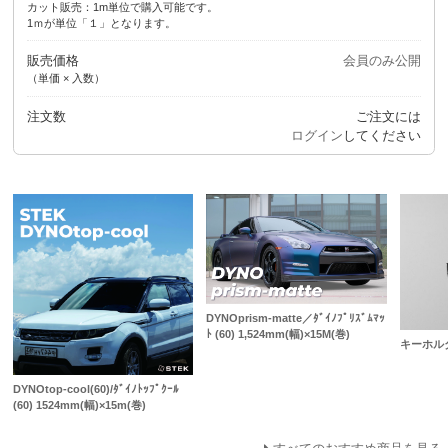
カット販売：1m単位で購入可能です。
1ｍが単位「１」となります。
販売価格
会員のみ公開
（単価 × 入数）
注文数
ご注文には
ログイン
してください
DYNOprism-matte／ﾀﾞｲﾉﾌﾟﾘｽﾞﾑﾏｯ
ﾄ (60) 1,524mm(幅)×15M(巻)
キーホル
DYNOtop-cool(60)/ﾀﾞｲﾉﾄｯﾌﾟｸｰﾙ
(60) 1524mm(幅)×15m(巻)