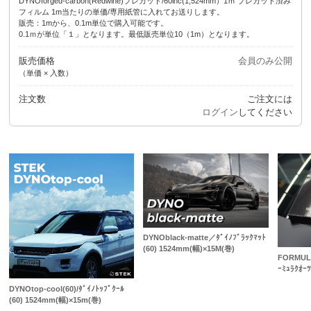
DYNOforged-carbon(Redwine)プレカット/60inc(1,524mm）1ｍ プレカット済み
フィルム 1m当たりの単価/専用紙管に入れてお送りします。
販売：1mから、0.1m単位で購入可能です。
0.1ｍが単位「１」となります。最低販売単位10（1m）となります。
販売価格
会員のみ公開
（単価 × 入数）
注文数
ご注文には
ログイン
してください
DYNOblack-matte／ﾀﾞｲﾉﾌﾞﾗｯｸﾏｯﾄ
(60) 1524mm(幅)×15M(巻)
FORMULA
ｰﾐｭﾗｸｵｰﾂ
DYNOtop-cool(60)/ﾀﾞｲﾉﾄｯﾌﾟｸｰﾙ
(60) 1524mm(幅)×15m(巻)