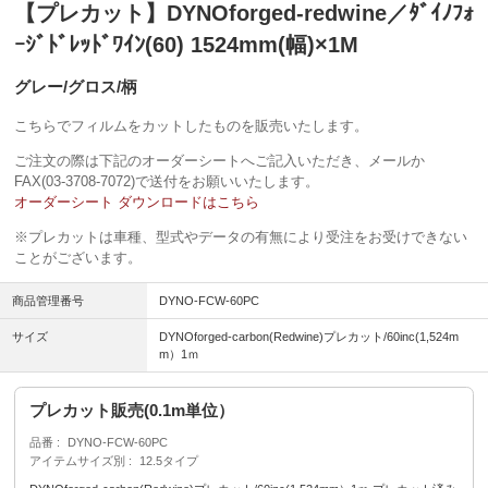
【プレカット】DYNOforged-redwine／ﾀﾞｲﾉﾌｫ
ｰｼﾞﾄﾞﾚｯﾄﾞﾜｲﾝ(60) 1524mm(幅)×1M
グレー/グロス/柄
こちらでフィルムをカットしたものを販売いたします。
ご注文の際は下記のオーダーシートへご記入いただき、メールか
FAX(03-3708-7072)で送付をお願いいたします。
オーダーシート ダウンロードはこちら
※プレカットは車種、型式やデータの有無により受注をお受けできない
ことがございます。
商品管理番号
DYNO-FCW-60PC
サイズ
DYNOforged-carbon(Redwine)プレカット/60inc(1,524m
m）1ｍ
プレカット販売(0.1m単位）
品番
DYNO-FCW-60PC
アイテムサイズ別
12.5タイプ