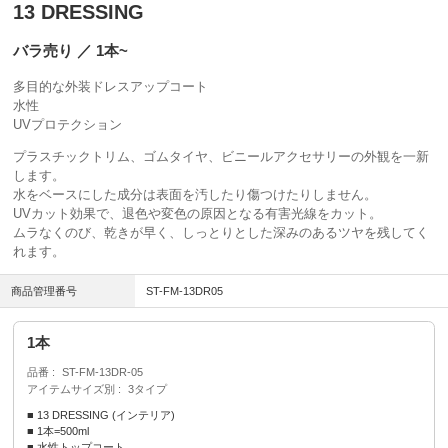
13 DRESSING
バラ売り ／ 1本~
多目的な外装ドレスアップコート
水性
UVプロテクション
プラスチックトリム、ゴムタイヤ、ビニールアクセサリーの外観を一新
します。
水をベースにした成分は表面を汚したり傷つけたりしません。
UVカット効果で、退色や変色の原因となる有害光線をカット。
ムラなくのび、乾きが早く、しっとりとした深みのあるツヤを残してく
れます。
商品管理番号
ST-FM-13DR05
1本
品番
ST-FM-13DR-05
アイテムサイズ別
3タイプ
■ 13 DRESSING (インテリア)
■ 1本=500ml
■ 水性トップコート