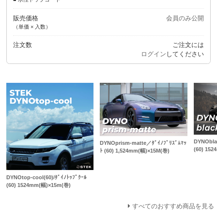
販売価格
会員のみ公開
（単価 × 入数）
注文数
ご注文には
ログイン
してください
DYNObla
DYNOprism-matte／ﾀﾞｲﾉﾌﾟﾘｽﾞﾑﾏｯ
(60) 15
ﾄ (60) 1,524mm(幅)×15M(巻)
DYNOtop-cool(60)/ﾀﾞｲﾉﾄｯﾌﾟｸｰﾙ
(60) 1524mm(幅)×15m(巻)
すべてのおすすめ商品を見る